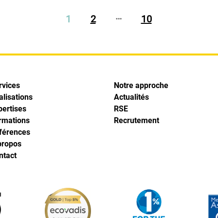
…
1
2
10
rvices
Notre approche
alisations
Actualités
pertises
RSE
rmations
Recrutement
férences
propos
ntact