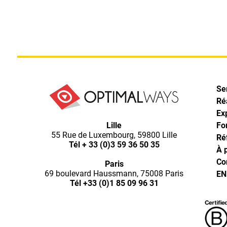
Pagination
des
publications
Se
Ré
Ex
Optimal
Lille
Ways,
Fo
55 Rue de Luxembourg, 59800 Lille
l'agence
Ré
Tél
+ 33 (0)3 59 36 50 35
de
À 
digital
Co
Paris
analytics
69 boulevard Haussmann, 75008 Paris
EN
et
Tél
+33 (0)1 85 09 96 31
d'optimisation
pour
l'ecommerce
(Paris,
Lille)