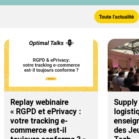
Toute l'actualité
Replay webinaire
Supply
« RGPD et ePrivacy :
logisti
votre tracking e-
enseig
commerce est-il
des Jeu