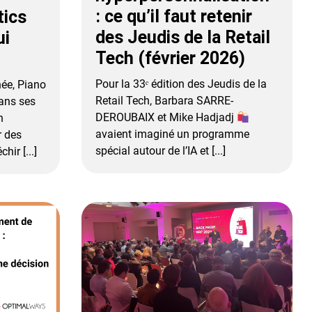
: ce qu’il faut retenir
tics
des Jeudis de la Retail
ui
Tech (février 2026)
Pour la 33ᵉ édition des Jeudis de la
ée, Piano
Retail Tech, Barbara SARRE-
dans ses
DEROUBAIX et Mike Hadjadj
n
avaient imaginé un programme
r des
spécial autour de l’IA et [...]
hir [...]