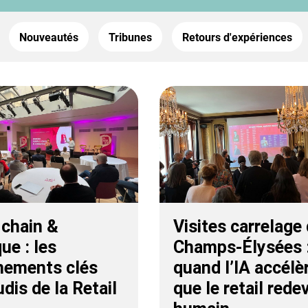
Nouveautés
Tribunes
Retours d'expériences
 chain &
Visites carrelage
que : les
Champs-Élysées 
nements clés
quand l’IA accélè
dis de la Retail
que le retail rede