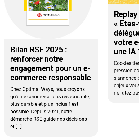
Replay
« Etes-
délégue
votre 
Bilan RSE 2025 :
une IA 
renforcer notre
Cookies tier
engagement pour un e-
pression c
commerce responsable
s’annonce p
enjeux vous
Chez Optimal Ways, nous croyons
ne ratez pas 
qu’un e-commerce plus responsable,
plus durable et plus inclusif est
possible. Depuis 2021, notre
démarche RSE guide nos décisions
et [...]