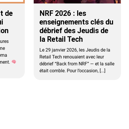
t de
NRF 2026 : les
ui
enseignements clés du
ion
débrief des Jeudis de
la Retail Tech
eures
une
Le 29 janvier 2026, les Jeudis de la
héma
Retail Tech renouaient avec leur
ement.
débrief “Back from NRF” — et la salle
était comble. Pour l’occasion, [...]