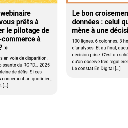
Le bon croisemen
 webinaire
données : celui q
vous prêts à
mène à une décis
r le pilotage de
e-commerce à
100 lignes. 6 colonnes. 3 h
? »
d’analyses. Et au final, auc
décision prise. C’est un sc
s en voie de disparition,
qu’on observe très régulièr
roissante du RGPD… 2025
Le constat En Digital [...]
leine de défis. Si ces
 concernent au quotidien,
[...]