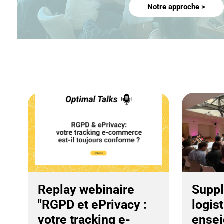
Notre approche >
Replay webinaire
Suppl
"RGPD et ePrivacy :
logist
votre tracking e-
ensei