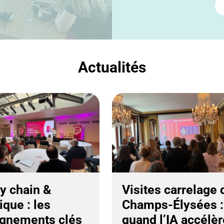
Actualités
y chain &
Visites carrelage 
ique : les
Champs-Élysées :
gnements clés
quand l’IA accélè