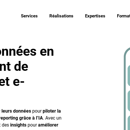
Services
Réalisations
Expertises
Format
onnées en
nt de
et e-
er leurs données
pour
piloter la
reporting grâce à l’IA
. Avec un
t des
insights
pour
améliorer