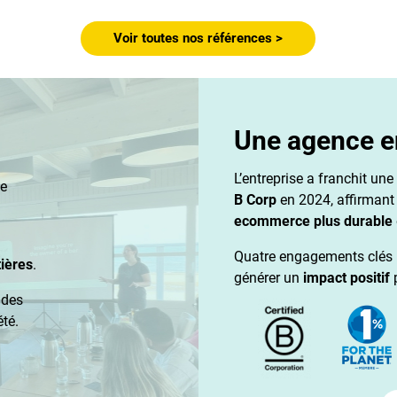
Voir toutes nos références >
Une agence 
L’entreprise a franchit un
e
B Corp
en 2024, affirmant
ecommerce plus durable
Quatre engagements clés n
tières
.
générer un
impact positif
 des
té.