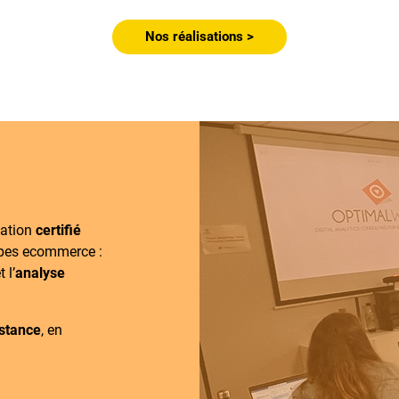
Nos réalisations >
mation
certifié
ipes ecommerce :
 l’
analyse
stance
, en