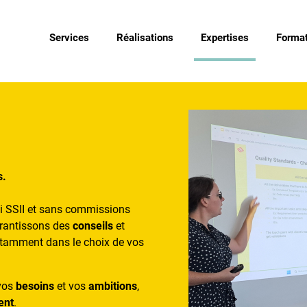
Services
Réalisations
Expertises
Format
s.
i SSII et sans commissions
garantissons des
conseils
et
otamment dans le choix de vos
 vos
besoins
et vos
ambitions
,
ent
.