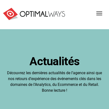
Optimal
Ways,
l'agence
de
digital
analytics
et
Actualités
d'optimisation
pour
l'ecommerce
Découvrez les dernières actualités de l’agence ainsi que
(Paris,
nos retours d’expérience des événements clés dans les
Lille)
domaines de l’Analytics, du Ecommerce et du Retail.
Bonne lecture !