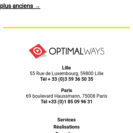
plus anciens
→
publications
Optimal
Lille
Ways,
55 Rue de Luxembourg, 59800 Lille
l'agence
Tél
+ 33 (0)3 59 36 50 35
de
digital
Paris
analytics
69 boulevard Haussmann, 75008 Paris
et
Tél
+33 (0)1 85 09 96 31
d'optimisation
pour
l'ecommerce
Services
(Paris,
Réalisations
Lille)