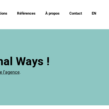
ions
Références
À propos
Contact
EN
mal Ways !
e l'agence
.