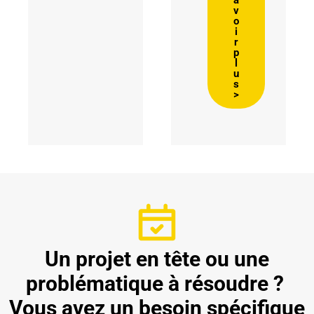
a
v
o
i
r
p
l
u
s
>
Un projet en tête ou une
problématique à résoudre ?
Vous avez un besoin spécifique