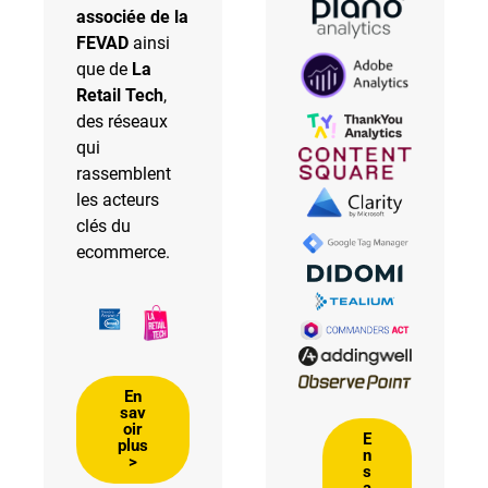
associée de la
FEVAD
ainsi
que de
La
Retail Tech
,
des réseaux
qui
rassemblent
les acteurs
clés du
ecommerce.
En
sav
oir
E
plus
n
>
s