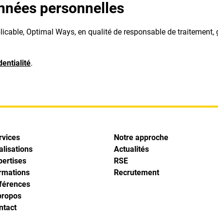
onnées personnelles
able, Optimal Ways, en qualité de responsable de traitement, gar
dentialité
.
rvices
Notre approche
alisations
Actualités
pertises
RSE
rmations
Recrutement
férences
propos
ntact