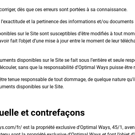
 corriger, dès que ces erreurs sont portées à sa connaissance.
 l’exactitude et la pertinence des informations et/ou documents m
ibles sur le Site sont susceptibles d’être modifiés à tout momen
 avoir fait l’objet d’une mise à jour entre le moment de leur téléch
ments disponibles sur le Site se fait sous l’entière et seule resp
écouler, sans que la responsabilité d’Optimal Ways puisse être 
e tenue responsable de tout dommage, de quelque nature qu’il so
uments disponibles sur le Site.
tuelle et contrefaçons
ays.com/fr/ est la propriété exclusive d’Optimal Ways, 45/1, a
tenu sont la propriété exclusive d’Optimal Ways et font l’objet d’u