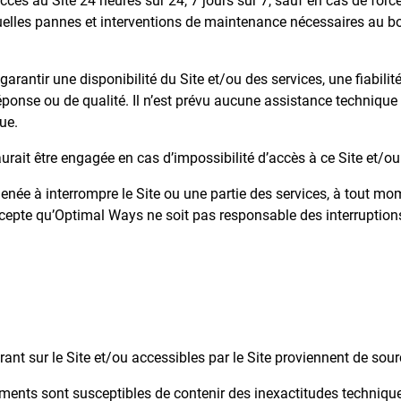
ccès au Site 24 heures sur 24, 7 jours sur 7, sauf en cas de fo
tuelles pannes et interventions de maintenance nécessaires au b
rantir une disponibilité du Site et/ou des services, une fiabilit
nse ou de qualité. Il n’est prévu aucune assistance technique vis
ue.
ait être engagée en cas d’impossibilité d’accès à ce Site et/ou d
enée à interrompre le Site ou une partie des services, à tout mom
accepte qu’Optimal Ways ne soit pas responsable des interruptio
ant sur le Site et/ou accessibles par le Site proviennent de sou
ments sont susceptibles de contenir des inexactitudes technique