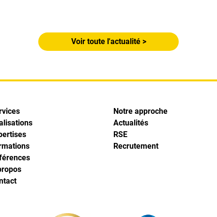
Voir toute l'actualité >
rvices
Notre approche
alisations
Actualités
pertises
RSE
rmations
Recrutement
férences
propos
ntact