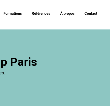
Formations
Références
À propos
Contact
p Paris
es
.