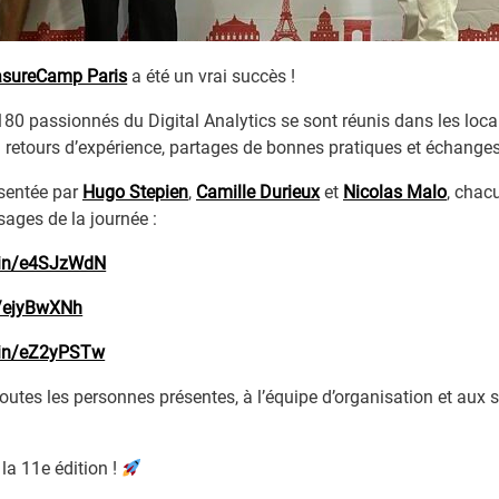
sureCamp Paris
a été un vrai succès !
 180 passionnés du Digital Analytics se sont réunis dans les loc
n retours d’expérience, partages de bonnes pratiques et échange
ésentée par
Hugo Stepien
,
Camille Durieux
et
Nicolas Malo
, chac
sages de la journée :
d.in/e4SJzWdN
in/ejyBwXNh
d.in/eZ2yPSTw
tes les personnes présentes, à l’équipe d’organisation et aux 
la 11e édition !