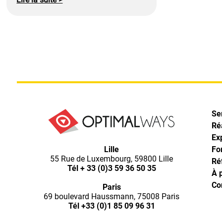
Se
Ré
Ex
Optimal
Lille
Fo
55 Rue de Luxembourg, 59800 Lille
Ré
Ways,
Tél
+ 33 (0)3 59 36 50 35
À 
Co
Paris
l'agence
69 boulevard Haussmann, 75008 Paris
Tél
+33 (0)1 85 09 96 31