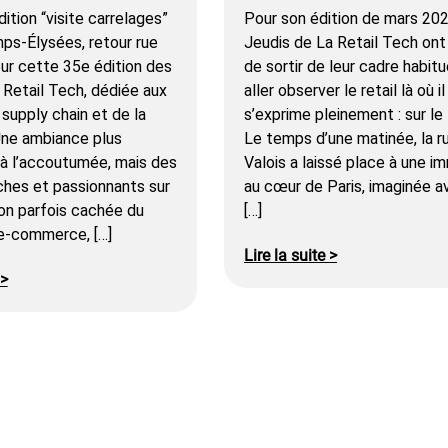
ition “visite carrelages”
Pour son édition de mars 202
mps-Élysées, retour rue
Jeudis de La Retail Tech ont 
our cette 35e édition des
de sortir de leur cadre habitu
 Retail Tech, dédiée aux
aller observer le retail là où il
 supply chain et de la
s’exprime pleinement : sur le 
 Une ambiance plus
Le temps d’une matinée, la r
’à l’accoutumée, mais des
Valois a laissé place à une i
ches et passionnants sur
au cœur de Paris, imaginée a
on parfois cachée du
[…]
 e-commerce, […]
Lire la suite >
 >