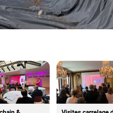
chain &
Visites carrelage 