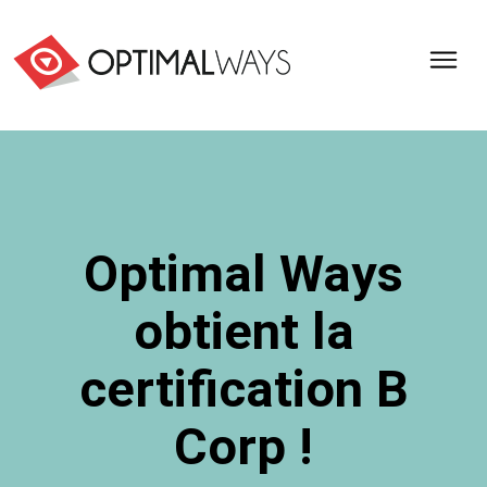
Optimal
Ways,
l'agence
de
digital
analytics
et
Optimal Ways
d'optimisation
pour
obtient la
l'ecommerce
(Paris,
Lille)
certification B
Corp !