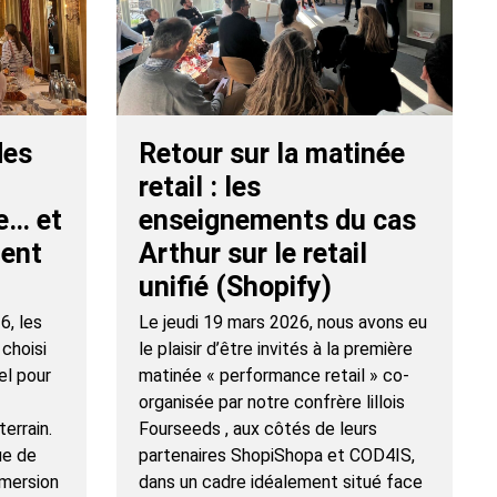
des
Retour sur la matinée
retail : les
e… et
enseignements du cas
ient
Arthur sur le retail
unifié (Shopify)
6, les
Le jeudi 19 mars 2026, nous avons eu
choisi
le plaisir d’être invités à la première
el pour
matinée « performance retail » co-
organisée par notre confrère lillois
terrain.
Fourseeds , aux côtés de leurs
ue de
partenaires ShopiShopa et COD4IS,
mmersion
dans un cadre idéalement situé face