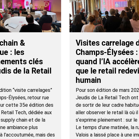
chain &
Visites carrelage 
ue : les
Champs-Élysées :
nements clés
quand l’IA accélèr
dis de la Retail
que le retail redev
humain
ition “visite carrelages”
Pour son édition de mars 202
mps-Élysées, retour rue
Jeudis de La Retail Tech ont 
our cette 35e édition des
de sortir de leur cadre habitu
 Retail Tech, dédiée aux
aller observer le retail là où il
 supply chain et de la
s’exprime pleinement : sur le 
 Une ambiance plus
Le temps d’une matinée, la r
’à l’accoutumée, mais des
Valois a laissé place à une i