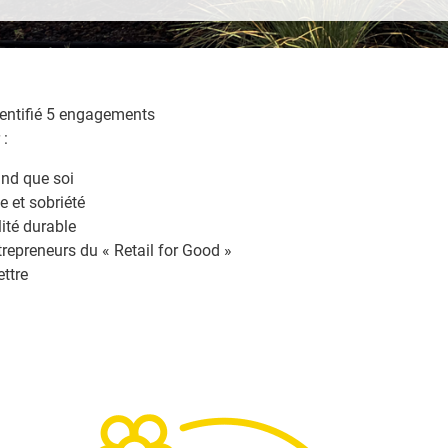
entifié 5 engagements
 :
and que soi
e et sobriété
ité durable
epreneurs du « Retail for Good »
ttre