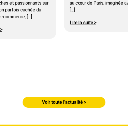
ches et passionnants sur
au cœur de Paris, imaginée a
on parfois cachée du
[…]
 e-commerce, […]
Lire la suite >
 >
Voir toute l'actualité >