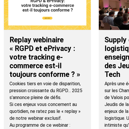
Replay webinaire
Supply 
« RGPD et ePrivacy :
logistiq
votre tracking e-
enseig
commerce est-il
des Jeu
toujours conforme ? »
Tech
Cookies tiers en voie de disparition,
Après une éd
pression croissante du RGPD… 2025
sur les Cha
s’annonce pleine de défis.
de Valois p
Si ces enjeux vous concernent au
Jeudis de la
quotidien, ne ratez pas le « replay »
enjeux de la
de notre webinar exclusif.
logistique.
Au programme de ce webinar :
intimiste qu