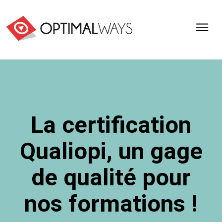
Optimal
Ways,
l'agence
de
digital
analytics
et
La certification
d'optimisation
pour
Qualiopi, un gage
l'ecommerce
(Paris,
Lille)
de qualité pour
nos formations !