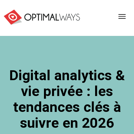
Optimal
Ways,
l'agence
de
digital
analytics
et
Digital analytics &
d'optimisation
pour
vie privée : les
l'ecommerce
(Paris,
Lille)
tendances clés à
suivre en 2026