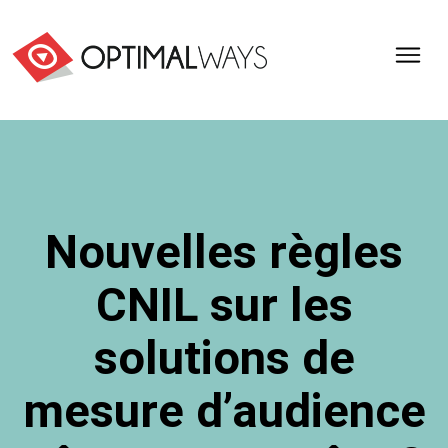
Optimal
Ways,
l'agence
de
digital
analytics
et
Nouvelles règles
d'optimisation
pour
CNIL sur les
l'ecommerce
(Paris,
Lille)
solutions de
mesure d’audience