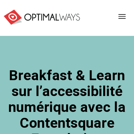
Optimal
Ways,
l'agence
de
digital
analytics
et
Breakfast & Learn
d'optimisation
pour
sur l’accessibilité
l'ecommerce
(Paris,
Lille)
numérique avec la
Contentsquare