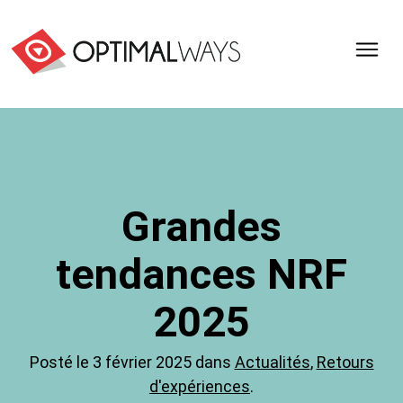
Optimal
Ways,
l'agence
de
digital
analytics
et
Grandes
d'optimisation
pour
tendances NRF
l'ecommerce
(Paris,
Lille)
2025
Posté le 3 février 2025 dans
Actualités
,
Retours
d'expériences
.