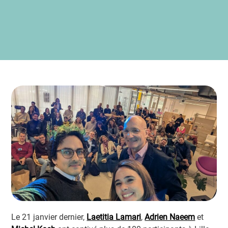
Le 21 janvier dernier,
Laetitia Lamari
,
Adrien Naeem
et