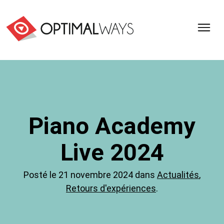
Optimal
Ways,
l'agence
de
digital
analytics
et
Piano Academy
d'optimisation
pour
Live 2024
l'ecommerce
(Paris,
Lille)
Posté le 21 novembre 2024 dans
Actualités
,
Retours d'expériences
.