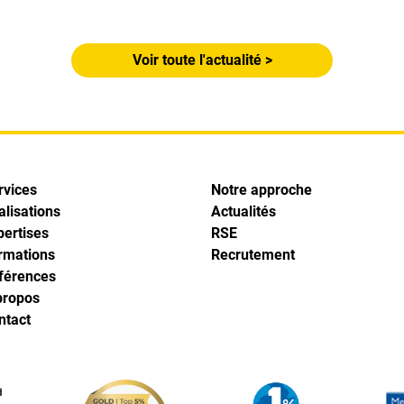
Voir toute l'actualité >
rvices
Notre approche
alisations
Actualités
pertises
RSE
rmations
Recrutement
férences
propos
ntact