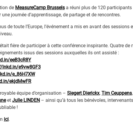
ition de
MeasureCamp Brussels
a réuni plus de 120 participants
 une journée d’apprentissage, de partage et de rencontres.
nus de toute l’Europe, l’événement a mis en avant des sessions
niveau.
tait fière de participer à cette conférence inspirante. Quatre d
ignements issus des sessions auxquelles ils ont assisté :
nkd.in/eeB3cR8Y
://lnkd.in/e9vw8GF3
lnkd.in/e_86H7XW
kd.in/ekjdMwFR
royable équipe d’organisation –
Siegert Dierickx
,
Tim Ceuppens
sne
et
Julie LINDEN
– ainsi qu’à tous les bénévoles, intervenants
bliable !
In
ici
.