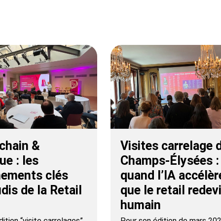
chain &
Visites carrelage 
ue : les
Champs-Élysées :
nements clés
quand l’IA accélèr
dis de la Retail
que le retail redev
humain
ition “visite carrelages”
Pour son édition de mars 202