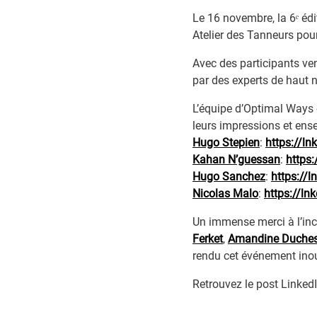
Le 16 novembre, la 6ᵉ éd
Atelier des Tanneurs pour
Avec des participants ve
par des experts de haut 
L’équipe d’Optimal Ways é
leurs impressions et ense
Hugo Stepien
:
https://l
Kahan N’guessan
:
https
Hugo Sanchez
:
https://
Nicolas Malo
:
https://ln
Un immense merci à l’inc
Ferket
,
Amandine Duche
rendu cet événement inou
Retrouvez le post Linked