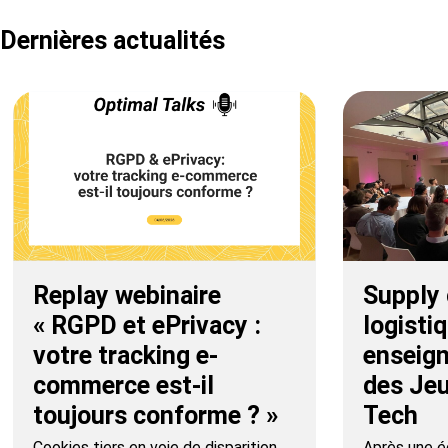
Dernières actualités
Replay webinaire
Supply 
« RGPD et ePrivacy :
logistiq
votre tracking e-
enseig
commerce est-il
des Jeu
toujours conforme ? »
Tech
Cookies tiers en voie de disparition,
Après une éd