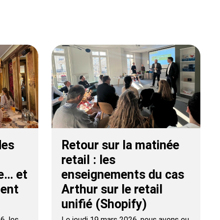
des
Retour sur la matinée
retail : les
e… et
enseignements du cas
ient
Arthur sur le retail
unifié (Shopify)
6, les
Le jeudi 19 mars 2026, nous avons eu