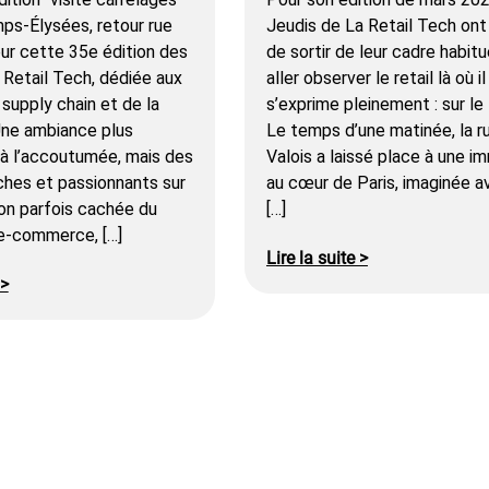
mps-Élysées, retour rue
Jeudis de La Retail Tech ont 
our cette 35e édition des
de sortir de leur cadre habitu
 Retail Tech, dédiée aux
aller observer le retail là où il
 supply chain et de la
s’exprime pleinement : sur le 
 Une ambiance plus
Le temps d’une matinée, la r
’à l’accoutumée, mais des
Valois a laissé place à une i
ches et passionnants sur
au cœur de Paris, imaginée a
on parfois cachée du
[…]
 e-commerce, […]
Lire la suite >
 >