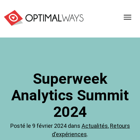
Optimal
Ways,
l'agence
de
digital
analytics
et
Superweek
d'optimisation
pour
Analytics Summit
l'ecommerce
(Paris,
Lille)
2024
Posté le 9 février 2024 dans
Actualités
,
Retours
d'expériences
.