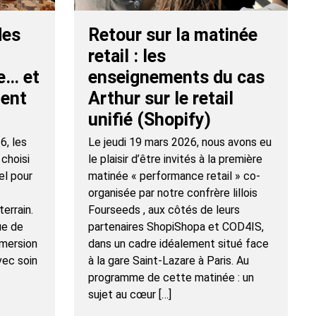
des
Retour sur la matinée
retail : les
e… et
enseignements du cas
ient
Arthur sur le retail
unifié (Shopify)
6, les
Le jeudi 19 mars 2026, nous avons eu
choisi
le plaisir d’être invités à la première
el pour
matinée « performance retail » co-
organisée par notre confrère lillois
terrain.
Fourseeds , aux côtés de leurs
ue de
partenaires ShopiShopa et COD4IS,
mmersion
dans un cadre idéalement situé face
vec soin
à la gare Saint-Lazare à Paris. Au
programme de cette matinée : un
sujet au cœur […]