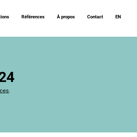
ions
Références
À propos
Contact
EN
024
nces
.