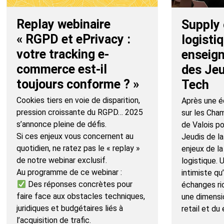
Replay webinaire
Supply 
« RGPD et ePrivacy :
logistiq
votre tracking e-
enseig
commerce est-il
des Jeu
toujours conforme ? »
Tech
Cookies tiers en voie de disparition,
Après une éd
pression croissante du RGPD… 2025
sur les Cha
s’annonce pleine de défis.
de Valois p
Si ces enjeux vous concernent au
Jeudis de la
quotidien, ne ratez pas le « replay »
enjeux de la
de notre webinar exclusif.
logistique.
Au programme de ce webinar :
intimiste qu
Des réponses concrètes pour
échanges ri
faire face aux obstacles techniques,
une dimensi
juridiques et budgétaires liés à
retail et du
l’acquisition de trafic.