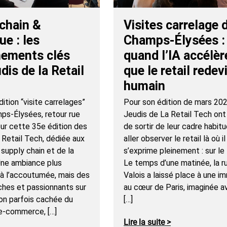
chain &
Visites carrelage 
ue : les
Champs-Élysées :
nements clés
quand l’IA accélèr
dis de la Retail
que le retail redev
humain
ition “visite carrelages”
Pour son édition de mars 202
mps-Élysées, retour rue
Jeudis de La Retail Tech ont 
our cette 35e édition des
de sortir de leur cadre habitu
 Retail Tech, dédiée aux
aller observer le retail là où il
 supply chain et de la
s’exprime pleinement : sur le 
 Une ambiance plus
Le temps d’une matinée, la r
’à l’accoutumée, mais des
Valois a laissé place à une i
ches et passionnants sur
au cœur de Paris, imaginée a
on parfois cachée du
[…]
 e-commerce, […]
Lire la suite >